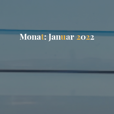
M
o
n
a
t
:
J
a
n
u
a
r
2
0
2
2