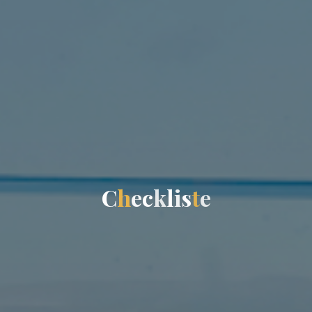
C
h
e
c
k
l
i
s
t
e