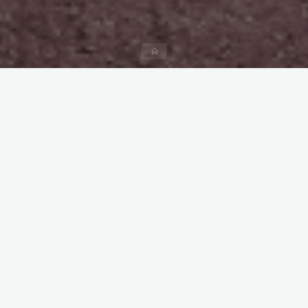
Start
Kommentar hinterlassen
DIY Camper
Unsere Einkaufsliste – Einmal
einen Campervan zum