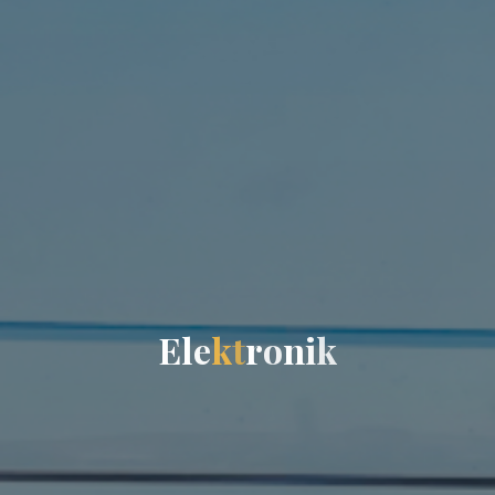
E
l
e
k
t
r
o
n
i
k