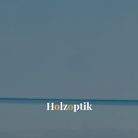
H
o
l
z
o
p
t
i
k