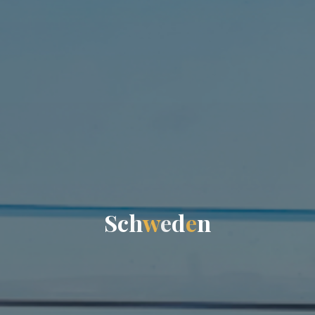
S
c
h
w
e
d
e
n