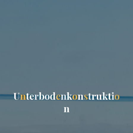
U
n
t
e
r
b
o
d
e
n
k
o
n
s
t
r
u
k
t
i
o
n