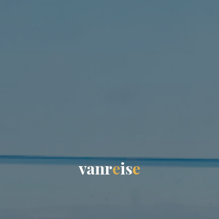
v
a
n
r
e
i
s
e