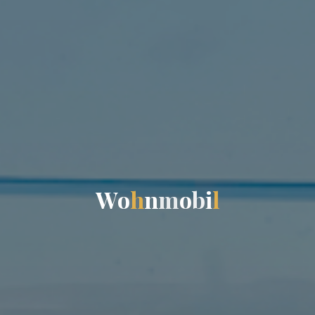
W
o
h
n
m
o
b
i
l