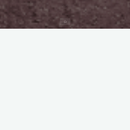
Start
Kommentar hinterlassen
DIY Camper
Unsere Einkaufsliste – Einmal
einen Campervan zum