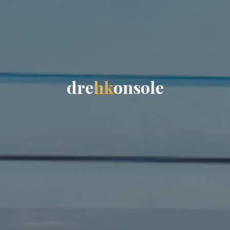
d
r
e
h
k
o
n
s
o
l
e