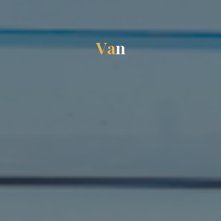
V
a
n