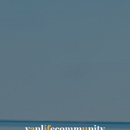
v
a
n
l
i
f
e
c
o
m
m
u
n
i
t
y